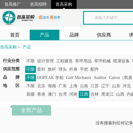
首高推广
首高招聘
首高采购
首页
产品
品牌
供应商
首高采购
>
产品
行业分类
不限
设计管理
工程建造
草坪用品
草坪机械
喷灌设备
供应范围
不限
套杆
散杆
球头
杆身
手把
配件
品 牌
不限
DOPEAK 冬柏
Golf Mechanix
Auditor
Caiton（凯
地 区
不限
北京
海南
广东
上海
云南
江苏
辽宁
山东
河北
新疆
香港
澳门
台湾
河南
江西
吉林
黑龙江
山西
内
全部产品
没有搜索到任何记录