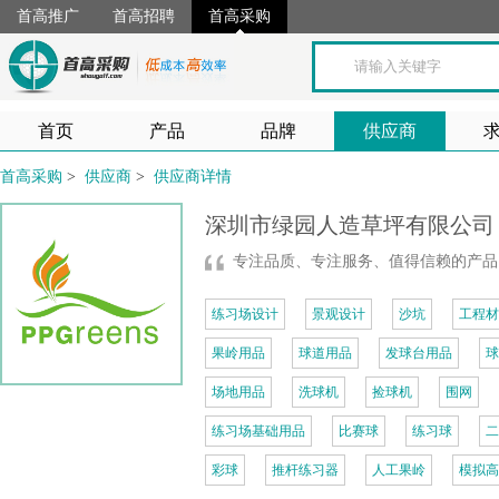
首高推广
首高招聘
首高采购
首页
产品
品牌
供应商
首高采购
>
供应商
>
供应商详情
深圳市绿园人造草坪有限公
专注品质、专注服务、值得信赖的产
练习场设计
景观设计
沙坑
工程材
果岭用品
球道用品
发球台用品
球
场地用品
洗球机
捡球机
围网
练习场基础用品
比赛球
练习球
二
彩球
推杆练习器
人工果岭
模拟高