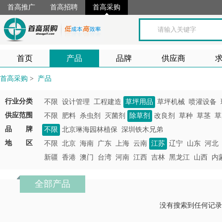
首高推广
首高招聘
首高采购
首页
产品
品牌
供应商
首高采购
>
产品
行业分类
不限
设计管理
工程建造
草坪用品
草坪机械
喷灌设备
供应范围
不限
肥料
杀虫剂
灭菌剂
除草剂
改良剂
草种
草茎
草
品 牌
不限
北京琳海园林植保
深圳铁木兄弟
地 区
不限
北京
海南
广东
上海
云南
江苏
辽宁
山东
河北
新疆
香港
澳门
台湾
河南
江西
吉林
黑龙江
山西
内
全部产品
没有搜索到任何记录