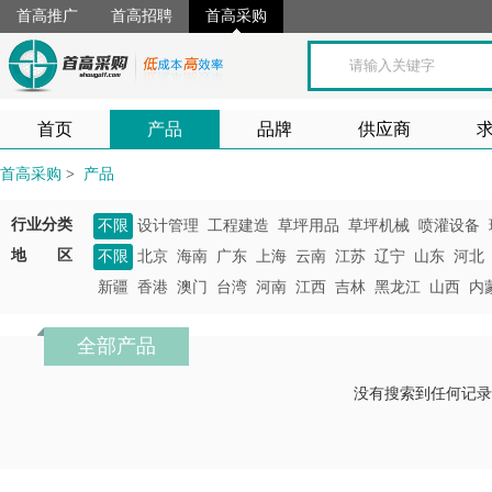
首高推广
首高招聘
首高采购
首页
产品
品牌
供应商
首高采购
>
产品
行业分类
不限
设计管理
工程建造
草坪用品
草坪机械
喷灌设备
地 区
不限
北京
海南
广东
上海
云南
江苏
辽宁
山东
河北
新疆
香港
澳门
台湾
河南
江西
吉林
黑龙江
山西
内
全部产品
没有搜索到任何记录